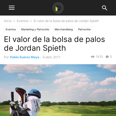
Inicio
Eventos
El valor de la bolsa de palos de Jordan Spieth
Eventos
Marketing y Patrocinio
Merchandising
Patrocinio
El valor de la bolsa de palos
de Jordan Spieth
1410
0
Por
Pablo Suárez Moya
-
6 abril, 2017