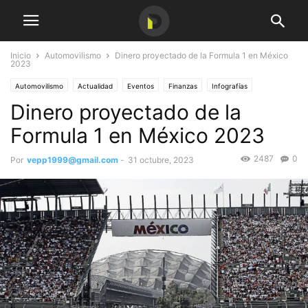
Inicio
Automovilismo
Dinero proyectado de la Formula 1 en México
2023
Automovilismo
Actualidad
Eventos
Finanzas
Infografías
Dinero proyectado de la
Formula 1 en México 2023
2487
0
Por
vepp1999@gmail.com
-
31 octubre, 2023