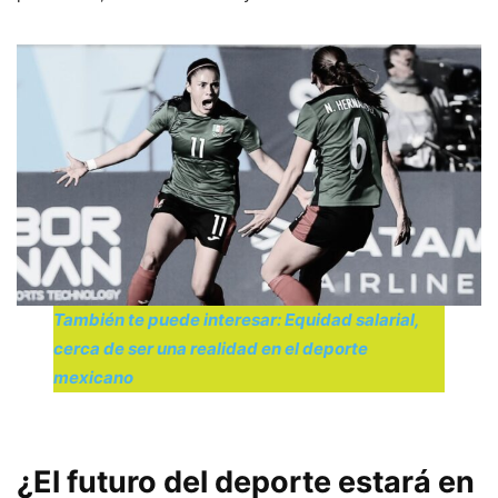
También te puede interesar: Equidad salarial,
cerca de ser una realidad en el deporte
mexicano
¿El futuro del deporte estará en