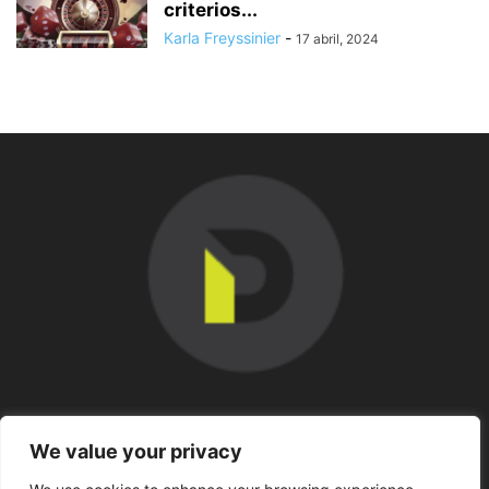
сriterios...
Karla Freyssinier
-
17 abril, 2024
SOBRE NOSOTROS
We value your privacy