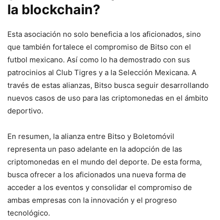
la blockchain?
Esta asociación no solo beneficia a los aficionados, sino
que también fortalece el compromiso de Bitso con el
futbol mexicano. Así como lo ha demostrado con sus
patrocinios al Club Tigres y a la Selección Mexicana. A
través de estas alianzas, Bitso busca seguir desarrollando
nuevos casos de uso para las criptomonedas en el ámbito
deportivo.
En resumen, la alianza entre Bitso y Boletomóvil
representa un paso adelante en la adopción de las
criptomonedas en el mundo del deporte. De esta forma,
busca ofrecer a los aficionados una nueva forma de
acceder a los eventos y consolidar el compromiso de
ambas empresas con la innovación y el progreso
tecnológico.