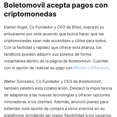
Boletomovil acepta pagos con
criptomonedas
Daniel Vogel, Co Fundador y CEO de Bitso, expresó su
entusiasmo por este acuerdo que busca hacer que las
criptomonedas sean más accesibles y útiles para todos.
Con la facilidad y rapidez que ofrece esta alianza, los
fanáticos pueden adquirir sus boletos de forma
instantánea dentro de la página de Boletomóvil. Cuentan
con la opción de realizar su pago con
Bitcoin o Ethereum.
Walter Gonzalez, Co Fundador y CEO de Boletomóvil,
también celebró esta colaboración. Destacó la importancia
de adaptarse a las nuevas tecnologías y ofrecer opciones
innovadoras a los clientes. Además, anunció planes para
extender esta opción de compra a otros eventos en su
plataforma, brindando así mayor flexibilidad a los usuarios.