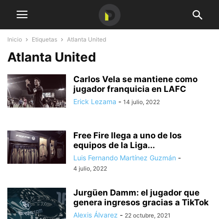
Inicio
Etiquetas
Atlanta United
Atlanta United
Carlos Vela se mantiene como
jugador franquicia en LAFC
Erick Lezama
-
14 julio, 2022
Free Fire llega a uno de los
equipos de la Liga...
Luis Fernando Martínez Guzmán
-
4 julio, 2022
Jurgüen Damm: el jugador que
genera ingresos gracias a TikTok
Alexis Álvarez
-
22 octubre, 2021