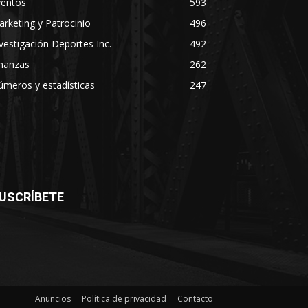
ventos
593
rketing y Patrocinio
496
vestigación Deportes Inc.
492
inanzas
262
meros y estadísticas
247
USCRÍBETE
Anuncios
Política de privacidad
Contacto