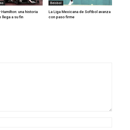
mo
Beisbol
Hamilton: una historia
La Liga Mexicana de Softbol avanza
 llega a su fin
con paso firme
Nombre: