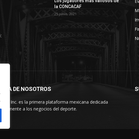
E
Los jugadores más valiosos de
la CONCACAF
Ma
25 junio, 2021
In
F
:
Nú
ERCA DE NOSOTROS
S
.
.
rtes Inc. es la primera plataforma mexicana dedicada
usivamente a los negocios del deporte.