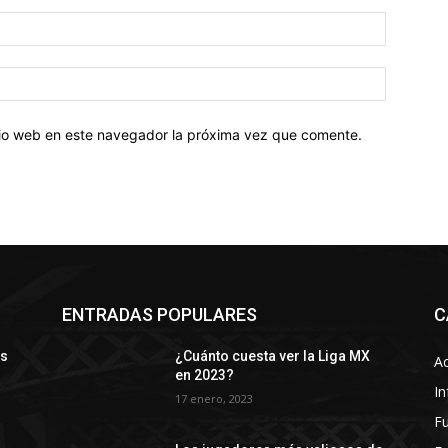
Correo
electróni
Sitio
web:
itio web en este navegador la próxima vez que comente.
ENTRADAS POPULARES
C
ys
¿Cuánto cuesta ver la Liga MX
Ac
en 2023?
In
17 enero, 2023
Fu