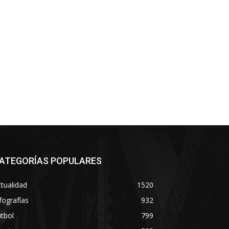
co:*
ATEGORÍAS POPULARES
tualidad
1520
fografías
932
tbol
799